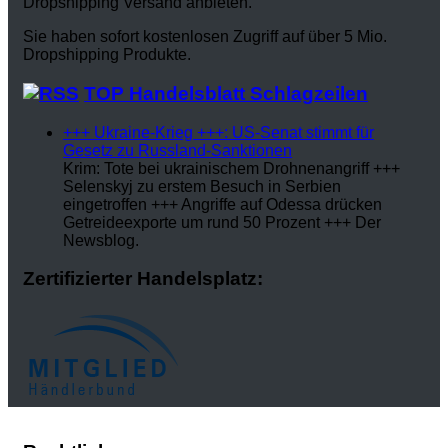
Dropshipping Versand anbieten.
Sie haben sofort kostenlosen Zugriff auf über 5 Mio.
Dropshipping Produkte.
TOP Handelsblatt Schlagzeilen
+++ Ukraine-Krieg +++: US-Senat stimmt für
Gesetz zu Russland-Sanktionen
Krim: Tote bei ukrainischem Drohnenangriff +++
Selenskyj zu erstem Besuch in Serbien
eingetroffen +++ Angriffe auf Odessa drücken
Getreideexporte um rund 50 Prozent +++ Der
Newsblog.
Zertifizierter Handelsplatz: