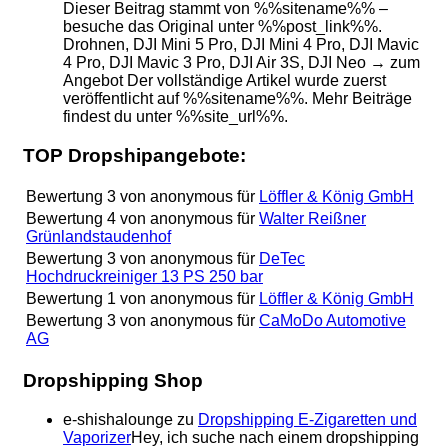
Dieser Beitrag stammt von %%sitename%% –
besuche das Original unter %%post_link%%.
Drohnen, DJI Mini 5 Pro, DJI Mini 4 Pro, DJI Mavic
4 Pro, DJI Mavic 3 Pro, DJI Air 3S, DJI Neo → zum
Angebot Der vollständige Artikel wurde zuerst
veröffentlicht auf %%sitename%%. Mehr Beiträge
findest du unter %%site_url%%.
TOP Dropshipangebote:
Bewertung
3
von
anonymous
für
Löffler & König GmbH
Bewertung
4
von
anonymous
für
Walter Reißner
Grünlandstaudenhof
Bewertung
3
von
anonymous
für
DeTec
Hochdruckreiniger 13 PS 250 bar
Bewertung
1
von
anonymous
für
Löffler & König GmbH
Bewertung
3
von
anonymous
für
CaMoDo Automotive
AG
Dropshipping Shop
e-shishalounge
zu
Dropshipping E-Zigaretten und
Vaporizer
Hey, ich suche nach einem dropshipping