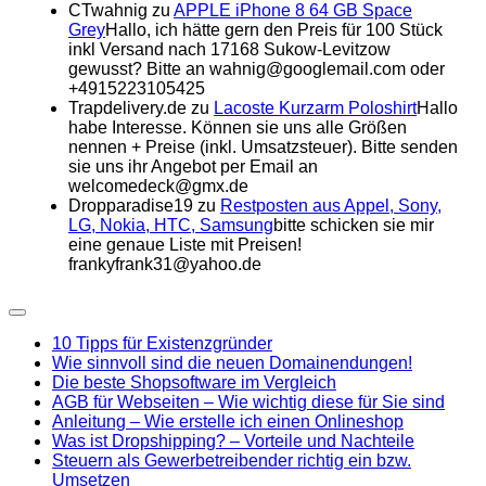
CTwahnig
zu
APPLE iPhone 8 64 GB Space
Grey
Hallo, ich hätte gern den Preis für 100 Stück
inkl Versand nach 17168 Sukow-Levitzow
gewusst? Bitte an wahnig@googlemail.com oder
+4915223105425
Trapdelivery.de
zu
Lacoste Kurzarm Poloshirt
Hallo
habe Interesse. Können sie uns alle Größen
nennen + Preise (inkl. Umsatzsteuer). Bitte senden
sie uns ihr Angebot per Email an
welcomedeck@gmx.de
Dropparadise19
zu
Restposten aus Appel, Sony,
LG, Nokia, HTC, Samsung
bitte schicken sie mir
eine genaue Liste mit Preisen!
frankyfrank31@yahoo.de
Expand
Menu
10 Tipps für Existenzgründer
Wie sinnvoll sind die neuen Domainendungen!
Die beste Shopsoftware im Vergleich
AGB für Webseiten – Wie wichtig diese für Sie sind
Anleitung – Wie erstelle ich einen Onlineshop
Was ist Dropshipping? – Vorteile und Nachteile
Steuern als Gewerbetreibender richtig ein bzw.
Umsetzen