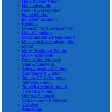
Haus & Lebensraum
Haushaltsgeräte
Hotel- & Gastrobedarf
Industriebedarf
Industriemaschinen
Kostüme
Lebensmittel & Genussmittel
Licht & Leuchten
Medizinbedarf & Pflegebedarf
Messtechnik & Analysegeräte
Möbel
Mode, Textilien & Schuhe
Musikinstrumente
Rest- & Sonderposten
Spiel & Spielzeug
Spielekonsolen & Games
Current
Sportgeräte & Outdoor
Page
Tablets, PC & Peripherie
Parent
Telefon & Handy
Tierwelt & Heimtierbedarf
TV, Foto & Video
Uhren & Schmuck
Verpackungen & Versand
Volksfest
Werkzeuge