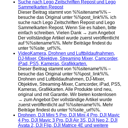
Suche nach Lego Zeitschriften Repost und Lego
Sammelkarten Repost
Dieser Beitrag stammt von %%sitename%% –
besuche das Original unter %%post_link%%. ich
suche nach Lego Zeitschriften Repost und Lego
Sammelkarten Repost. Wenn Sie es haben, bitte
einfach schreiben. Vielen Dank → zum Angebot
Der vollständige Artikel wurde zuerst veröffentlicht
auf %%sitename%%. Mehr Beiträge findest du
unter %%site_url%%.
VideoKamera, Drohnen und Luftbildaufnahmen,
DJ-Mixer, Objektive, Streaming Mixer, Camcorder,
iPad, PS5, Kameras, Grafikkarten.
Dieser Beitrag stammt von %%sitename%% –
besuche das Original unter %%post_link%%.
Drohnen und Luftbildaufnahmen, DJ-Mixer,
Objektive, Streaming-Mixer, Camcorder, iPad, PS5,
Kameras, Grafikkarten. Alle Produkte sind neu,
original und mit Garantie. Wir bieten kostenlosen
→ zum Angebot Der vollständige Artikel wurde
zuerst veröffentlicht auf %%sitename%%. Mehr
Beiträge findest du unter %%site_url%%.
Drohnen, DJI Mini 5 Pro, DJI Mini 4 Pro, DJI Mavic
4 Pro, DJI Mavic 3 Pro, DJI Air 3S, DJI Neo 2, DJI
Avata 2, DJI Flip, DJI Matrice 4E und weitere