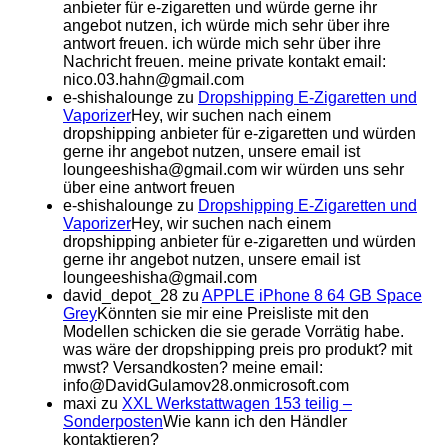
anbieter für e-zigaretten und würde gerne ihr
angebot nutzen, ich würde mich sehr über ihre
antwort freuen. ich würde mich sehr über ihre
Nachricht freuen. meine private kontakt email:
nico.03.hahn@gmail.com
e-shishalounge
zu
Dropshipping E-Zigaretten und
Vaporizer
Hey, wir suchen nach einem
dropshipping anbieter für e-zigaretten und würden
gerne ihr angebot nutzen, unsere email ist
loungeeshisha@gmail.com wir würden uns sehr
über eine antwort freuen
e-shishalounge
zu
Dropshipping E-Zigaretten und
Vaporizer
Hey, wir suchen nach einem
dropshipping anbieter für e-zigaretten und würden
gerne ihr angebot nutzen, unsere email ist
loungeeshisha@gmail.com
david_depot_28
zu
APPLE iPhone 8 64 GB Space
Grey
Könnten sie mir eine Preisliste mit den
Modellen schicken die sie gerade Vorrätig habe.
was wäre der dropshipping preis pro produkt? mit
mwst? Versandkosten? meine email:
info@DavidGulamov28.onmicrosoft.com
maxi
zu
XXL Werkstattwagen 153 teilig –
Sonderposten
Wie kann ich den Händler
kontaktieren?