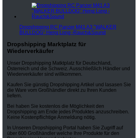
Dropshipping RC Panzer M41 A3 "WALKER
BULLDOG" Heng Long -Rauch&Sound
Dropshipping Marktplatz für
Wiederverkäufer
Unser Dropshipping Matktplatz für Deutschland,
Österreich und die Schweiz. Ausschließlich Händler und
Wiederverkäufer sind willkommen.
Kaufen Sie günstig Dropshipping Artikel und lasasen Sie
die Ware vom Großhändler direkt zu Ihren Kunden
liefern.
Bei haben Sie kostenlos die Möglichkeit den
Dropshipping am Ende jedes Produktes anzuschreiben.
Keine Kostenpflichtige Anmeldung nötig.
In Unseren Dropshipping Portal haben Sie Zugriff auf
über 600 Großhändler welche Ihre Produkte für den