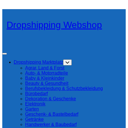
Skip
to
content
Dropshipping Webshop
Expand
Menu
Dropshipping Marktplatz
Toggle
Child
Agrar, Land & Forst
Menu
Auto- & Motorradteile
Baby & Kleinkinder
Beauty & Gesundheit
Berufsbekleidung & Schutzbekleidung
Bürobedarf
Dekoration & Geschenke
Elektronik
Garten
Geschenk- & Bastelbedarf
Getränke
Handwerker & Baubedarf