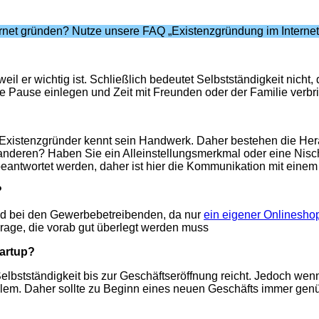
net gründen? Nutze unsere FAQ „Existenzgründung im Internet
eil er wichtig ist. Schließlich bedeutet Selbstständigkeit nicht
e Pause einlegen und Zeit mit Freunden oder der Familie verbri
der Existenzgründer kennt sein Handwerk. Daher bestehen die H
 anderen? Haben Sie ein Alleinstellungsmerkmal oder eine Ni
beantwortet werden, daher ist hier die Kommunikation mit einem
?
und bei den Gewerbebetreibenden, da nur
ein eigener Onlinesho
rage, die vorab gut überlegt werden muss
tartup?
elbstständigkeit bis zur Geschäftseröffnung reicht. Jedoch wenn 
lem. Daher sollte zu Beginn eines neuen Geschäfts immer genü