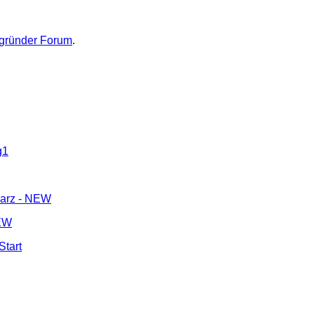
zgründer Forum
.
NEW