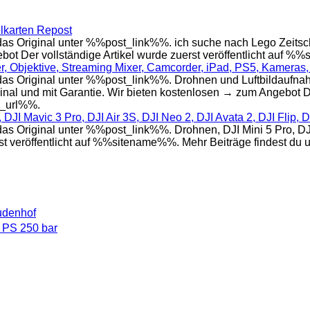
lkarten Repost
s Original unter %%post_link%%. ich suche nach Lego Zeitsc
bot Der vollständige Artikel wurde zuerst veröffentlicht auf 
 Objektive, Streaming Mixer, Camcorder, iPad, PS5, Kameras, 
 Original unter %%post_link%%. Drohnen und Luftbildaufnahme
inal und mit Garantie. Wir bieten kostenlosen → zum Angebot Der
e_url%%.
 DJI Mavic 3 Pro, DJI Air 3S, DJI Neo 2, DJI Avata 2, DJI Flip, 
riginal unter %%post_link%%. Drohnen, DJI Mini 5 Pro, DJI Mi
st veröffentlicht auf %%sitename%%. Mehr Beiträge findest du
udenhof
 PS 250 bar