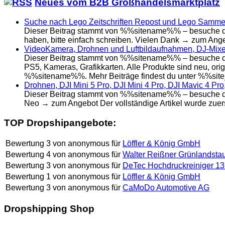
Neues vom B2B Großhandelsmarktplatz
Suche nach Lego Zeitschriften Repost und Lego Samme
Dieser Beitrag stammt von %%sitename%% – besuche da
haben, bitte einfach schreiben. Vielen Dank → zum Ange
VideoKamera, Drohnen und Luftbildaufnahmen, DJ-Mixer,
Dieser Beitrag stammt von %%sitename%% – besuche das
PS5, Kameras, Grafikkarten. Alle Produkte sind neu, orig
%%sitename%%. Mehr Beiträge findest du unter %%sit
Drohnen, DJI Mini 5 Pro, DJI Mini 4 Pro, DJI Mavic 4 Pro,
Dieser Beitrag stammt von %%sitename%% – besuche das O
Neo → zum Angebot Der vollständige Artikel wurde zuer
TOP Dropshipangebote:
Bewertung
3
von
anonymous
für
Löffler & König GmbH
Bewertung
4
von
anonymous
für
Walter Reißner Grünlandsta
Bewertung
3
von
anonymous
für
DeTec Hochdruckreiniger 13
Bewertung
1
von
anonymous
für
Löffler & König GmbH
Bewertung
3
von
anonymous
für
CaMoDo Automotive AG
Dropshipping Shop