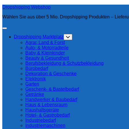
Skip
Dropshipping Webshop
to
Wählen Sie aus über 5 Mio. Dropshipping Produkten – Lieferu
content
Expand
Menu
Dropshipping Marktplatz
Toggle
Child
Agrar, Land & Forst
Menu
Auto- & Motorradteile
Baby & Kleinkinder
Beauty & Gesundheit
Berufsbekleidung & Schutzbekleidung
Bürobedarf
Dekoration & Geschenke
Elektronik
Garten
Geschenk- & Bastelbedarf
Getränke
Handwerker & Baubedarf
Haus & Lebensraum
Haushaltsgeräte
Hotel- & Gastrobedarf
Industriebedarf
Industriemaschinen