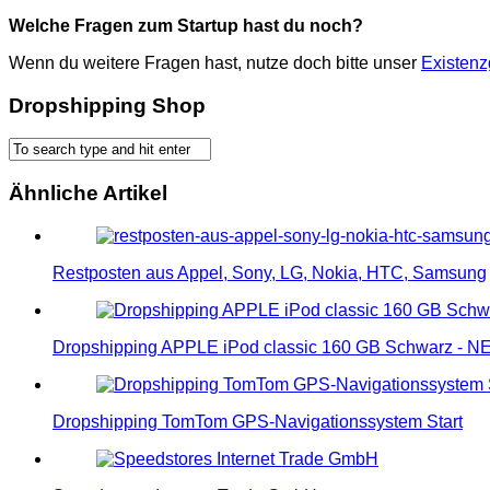
Welche Fragen zum Startup hast du noch?
Wenn du weitere Fragen hast, nutze doch bitte unser
Existen
Dropshipping Shop
Ähnliche Artikel
Restposten aus Appel, Sony, LG, Nokia, HTC, Samsung
Dropshipping APPLE iPod classic 160 GB Schwarz - 
Dropshipping TomTom GPS-Navigationssystem Start