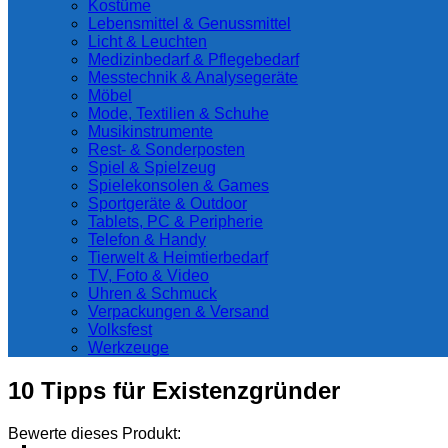
Kostüme
Lebensmittel & Genussmittel
Licht & Leuchten
Medizinbedarf & Pflegebedarf
Messtechnik & Analysegeräte
Möbel
Mode, Textilien & Schuhe
Musikinstrumente
Rest- & Sonderposten
Spiel & Spielzeug
Spielekonsolen & Games
Sportgeräte & Outdoor
Tablets, PC & Peripherie
Telefon & Handy
Tierwelt & Heimtierbedarf
TV, Foto & Video
Uhren & Schmuck
Verpackungen & Versand
Volksfest
Werkzeuge
10 Tipps für Existenzgründer
Bewerte dieses Produkt: