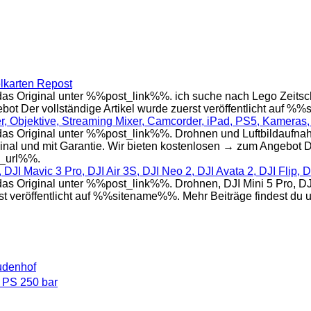
lkarten Repost
s Original unter %%post_link%%. ich suche nach Lego Zeitsc
bot Der vollständige Artikel wurde zuerst veröffentlicht auf 
 Objektive, Streaming Mixer, Camcorder, iPad, PS5, Kameras, 
 Original unter %%post_link%%. Drohnen und Luftbildaufnahme
inal und mit Garantie. Wir bieten kostenlosen → zum Angebot Der
e_url%%.
 DJI Mavic 3 Pro, DJI Air 3S, DJI Neo 2, DJI Avata 2, DJI Flip, 
riginal unter %%post_link%%. Drohnen, DJI Mini 5 Pro, DJI Mi
st veröffentlicht auf %%sitename%%. Mehr Beiträge findest du
udenhof
 PS 250 bar