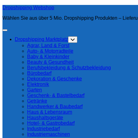
Skip
Dropshipping Webshop
to
Wählen Sie aus über 5 Mio. Dropshipping Produkten – Lieferu
content
Expand
Menu
Current
Dropshipping Marktplatz
Toggle
Page
Child
Agrar, Land & Forst
Menu
Parent
Auto- & Motorradteile
Baby & Kleinkinder
Beauty & Gesundheit
Current
Berufsbekleidung & Schutzbekleidung
Page:
Bürobedarf
Dekoration & Geschenke
Elektronik
Garten
Geschenk- & Bastelbedarf
Getränke
Handwerker & Baubedarf
Haus & Lebensraum
Haushaltsgeräte
Hotel- & Gastrobedarf
Industriebedarf
Industriemaschinen