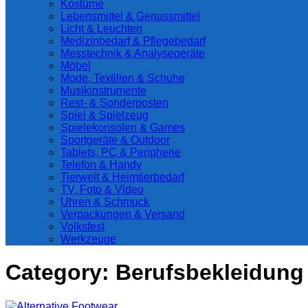
Kostüme
Lebensmittel & Genussmittel
Licht & Leuchten
Medizinbedarf & Pflegebedarf
Messtechnik & Analysegeräte
Möbel
Mode, Textilien & Schuhe
Musikinstrumente
Rest- & Sonderposten
Spiel & Spielzeug
Spielekonsolen & Games
Sportgeräte & Outdoor
Tablets, PC & Peripherie
Telefon & Handy
Tierwelt & Heimtierbedarf
TV, Foto & Video
Uhren & Schmuck
Verpackungen & Versand
Volksfest
Werkzeuge
Category:
Berufsbekleidung