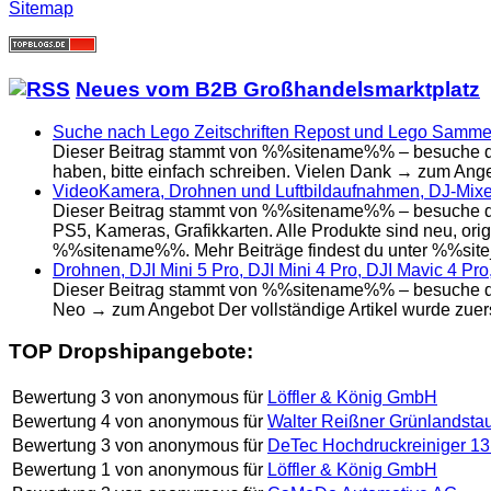
Sitemap
Neues vom B2B Großhandelsmarktplatz
Suche nach Lego Zeitschriften Repost und Lego Samme
Dieser Beitrag stammt von %%sitename%% – besuche da
haben, bitte einfach schreiben. Vielen Dank → zum Ange
VideoKamera, Drohnen und Luftbildaufnahmen, DJ-Mixer,
Dieser Beitrag stammt von %%sitename%% – besuche das
PS5, Kameras, Grafikkarten. Alle Produkte sind neu, orig
%%sitename%%. Mehr Beiträge findest du unter %%sit
Drohnen, DJI Mini 5 Pro, DJI Mini 4 Pro, DJI Mavic 4 Pro,
Dieser Beitrag stammt von %%sitename%% – besuche das O
Neo → zum Angebot Der vollständige Artikel wurde zuer
TOP Dropshipangebote:
Bewertung
3
von
anonymous
für
Löffler & König GmbH
Bewertung
4
von
anonymous
für
Walter Reißner Grünlandsta
Bewertung
3
von
anonymous
für
DeTec Hochdruckreiniger 13
Bewertung
1
von
anonymous
für
Löffler & König GmbH