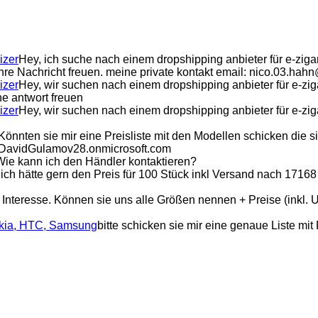
izer
Hey, ich suche nach einem dropshipping anbieter für e-ziga
 ihre Nachricht freuen. meine private kontakt email: nico.03.ha
izer
Hey, wir suchen nach einem dropshipping anbieter für e-zig
e antwort freuen
izer
Hey, wir suchen nach einem dropshipping anbieter für e-zig
Könnten sie mir eine Preisliste mit den Modellen schicken die s
@DavidGulamov28.onmicrosoft.com
Wie kann ich den Händler kontaktieren?
 ich hätte gern den Preis für 100 Stück inkl Versand nach 1
 Interesse. Können sie uns alle Größen nennen + Preise (inkl. U
okia, HTC, Samsung
bitte schicken sie mir eine genaue Liste mi