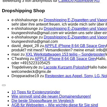
Bewertung
3
von
anonymous
für
CaMoDo Automotive AG
Dropshipping Shop
e-shishalounge
zu
Dropshipping E-Zigaretten und Vapor
sehr über ihre antwort freuen. ich würde mich sehr über
e-shishalounge
zu
Dropshipping E-Zigaretten und Vapor
loungeeshisha@gmail.com wir würden uns sehr über ein
e-shishalounge
zu
Dropshipping E-Zigaretten und Vapor
loungeeshisha@gmail.com
david_depot_28
zu
APPLE iPhone 8 64 GB Space Grey
produkt? mit mwst? Versandkosten? meine email: info
maxi
zu
XXL Werkstattwagen 153 teilig – Sonderposten
CTwahnig
zu
APPLE iPhone 8 64 GB Space Grey
Hallo,
oder +4915223105425
Trapdelivery.de
zu
Lacoste Kurzarm Poloshirt
Hallo habe
welcomedeck@gmx.de
Dropparadise19
zu
Restposten aus Appel, Sony, LG, N
Expand
Menu
10 Tipps für Existenzgründer
Wie sinnvoll sind die neuen Domainendungen!
Die beste Shopsoftware im Vergleich
AGB für Webseiten – Wie wichtig diese für Sie sind