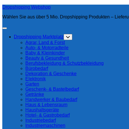
Skip
Dropshipping Webshop
to
Wählen Sie aus über 5 Mio. Dropshipping Produkten – Lieferu
content
Expand
Menu
Current
Dropshipping Marktplatz
Toggle
Page
Child
Agrar, Land & Forst
Menu
Parent
Auto- & Motorradteile
Baby & Kleinkinder
Beauty & Gesundheit
Berufsbekleidung & Schutzbekleidung
Bürobedarf
Dekoration & Geschenke
Elektronik
Garten
Geschenk- & Bastelbedarf
Getränke
Handwerker & Baubedarf
Haus & Lebensraum
Haushaltsgeräte
Hotel- & Gastrobedarf
Industriebedarf
Industriemaschinen