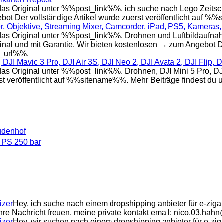
s Original unter %%post_link%%. ich suche nach Lego Zeitsc
bot Der vollständige Artikel wurde zuerst veröffentlicht auf 
 Objektive, Streaming Mixer, Camcorder, iPad, PS5, Kameras, 
 Original unter %%post_link%%. Drohnen und Luftbildaufnahme
inal und mit Garantie. Wir bieten kostenlosen → zum Angebot Der
e_url%%.
 DJI Mavic 3 Pro, DJI Air 3S, DJI Neo 2, DJI Avata 2, DJI Flip, 
riginal unter %%post_link%%. Drohnen, DJI Mini 5 Pro, DJI Mi
st veröffentlicht auf %%sitename%%. Mehr Beiträge findest du
udenhof
 PS 250 bar
izer
Hey, ich suche nach einem dropshipping anbieter für e-ziga
 ihre Nachricht freuen. meine private kontakt email: nico.03.ha
izer
Hey, wir suchen nach einem dropshipping anbieter für e-zig