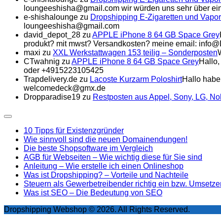
loungeeshisha@gmail.com wir würden uns sehr über ein
e-shishalounge
zu
Dropshipping E-Zigaretten und Vapor
loungeeshisha@gmail.com
david_depot_28
zu
APPLE iPhone 8 64 GB Space Grey
produkt? mit mwst? Versandkosten? meine email: info
maxi
zu
XXL Werkstattwagen 153 teilig – Sonderposten
CTwahnig
zu
APPLE iPhone 8 64 GB Space Grey
Hallo,
oder +4915223105425
Trapdelivery.de
zu
Lacoste Kurzarm Poloshirt
Hallo habe
welcomedeck@gmx.de
Dropparadise19
zu
Restposten aus Appel, Sony, LG, N
Expand
Menu
10 Tipps für Existenzgründer
Wie sinnvoll sind die neuen Domainendungen!
Die beste Shopsoftware im Vergleich
AGB für Webseiten – Wie wichtig diese für Sie sind
Anleitung – Wie erstelle ich einen Onlineshop
Was ist Dropshipping? – Vorteile und Nachteile
Steuern als Gewerbetreibender richtig ein bzw. Umsetze
Was ist SEO – Die Bedeutung von SEO
Dropshipping Webshop © 2026. All Rights Reserved.