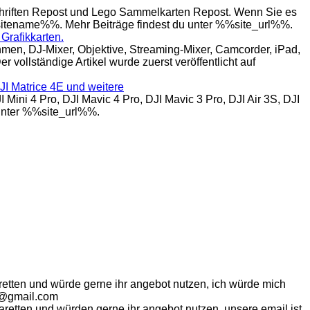
hriften Repost und Lego Sammelkarten Repost. Wenn Sie es
%%sitename%%. Mehr Beiträge findest du unter %%site_url%%.
Grafikkarten.
n, DJ-Mixer, Objektive, Streaming-Mixer, Camcorder, iPad,
 vollständige Artikel wurde zuerst veröffentlicht auf
DJI Matrice 4E und weitere
ni 4 Pro, DJI Mavic 4 Pro, DJI Mavic 3 Pro, DJI Air 3S, DJI
 unter %%site_url%%.
retten und würde gerne ihr angebot nutzen, ich würde mich
hn@gmail.com
aretten und würden gerne ihr angebot nutzen, unsere email ist