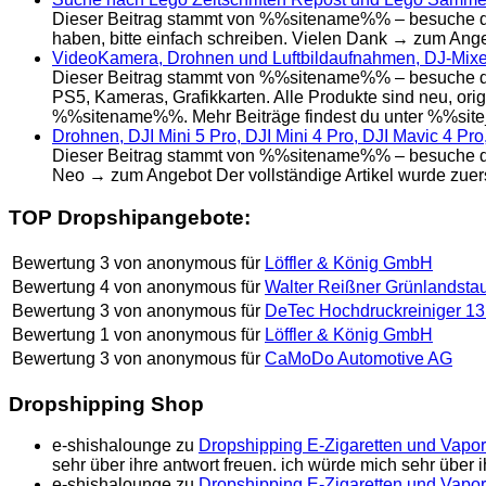
Dieser Beitrag stammt von %%sitename%% – besuche da
haben, bitte einfach schreiben. Vielen Dank → zum Ange
VideoKamera, Drohnen und Luftbildaufnahmen, DJ-Mixer,
Dieser Beitrag stammt von %%sitename%% – besuche das
PS5, Kameras, Grafikkarten. Alle Produkte sind neu, orig
%%sitename%%. Mehr Beiträge findest du unter %%sit
Drohnen, DJI Mini 5 Pro, DJI Mini 4 Pro, DJI Mavic 4 Pro,
Dieser Beitrag stammt von %%sitename%% – besuche das O
Neo → zum Angebot Der vollständige Artikel wurde zuer
TOP Dropshipangebote:
Bewertung
3
von
anonymous
für
Löffler & König GmbH
Bewertung
4
von
anonymous
für
Walter Reißner Grünlandsta
Bewertung
3
von
anonymous
für
DeTec Hochdruckreiniger 13
Bewertung
1
von
anonymous
für
Löffler & König GmbH
Bewertung
3
von
anonymous
für
CaMoDo Automotive AG
Dropshipping Shop
e-shishalounge
zu
Dropshipping E-Zigaretten und Vapor
sehr über ihre antwort freuen. ich würde mich sehr über
e-shishalounge
zu
Dropshipping E-Zigaretten und Vapor