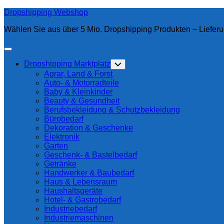
Skip
Dropshipping Webshop
to
Wählen Sie aus über 5 Mio. Dropshipping Produkten – Lieferu
content
Expand
Menu
Current
Dropshipping Marktplatz
Toggle
Page
Child
Agrar, Land & Forst
Menu
Parent
Auto- & Motorradteile
Baby & Kleinkinder
Beauty & Gesundheit
Berufsbekleidung & Schutzbekleidung
Bürobedarf
Dekoration & Geschenke
Elektronik
Garten
Geschenk- & Bastelbedarf
Getränke
Handwerker & Baubedarf
Haus & Lebensraum
Haushaltsgeräte
Hotel- & Gastrobedarf
Industriebedarf
Industriemaschinen