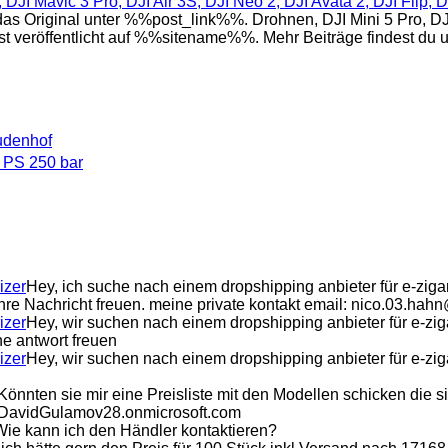
 DJI Mavic 3 Pro, DJI Air 3S, DJI Neo 2, DJI Avata 2, DJI Flip, 
riginal unter %%post_link%%. Drohnen, DJI Mini 5 Pro, DJI Mi
st veröffentlicht auf %%sitename%%. Mehr Beiträge findest du
udenhof
 PS 250 bar
izer
Hey, ich suche nach einem dropshipping anbieter für e-ziga
 ihre Nachricht freuen. meine private kontakt email: nico.03.ha
izer
Hey, wir suchen nach einem dropshipping anbieter für e-zig
e antwort freuen
izer
Hey, wir suchen nach einem dropshipping anbieter für e-zig
Könnten sie mir eine Preisliste mit den Modellen schicken die s
@DavidGulamov28.onmicrosoft.com
Wie kann ich den Händler kontaktieren?