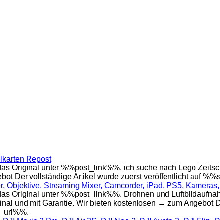
lkarten Repost
s Original unter %%post_link%%. ich suche nach Lego Zeitsc
bot Der vollständige Artikel wurde zuerst veröffentlicht auf 
 Objektive, Streaming Mixer, Camcorder, iPad, PS5, Kameras, 
 Original unter %%post_link%%. Drohnen und Luftbildaufnahme
inal und mit Garantie. Wir bieten kostenlosen → zum Angebot Der
e_url%%.