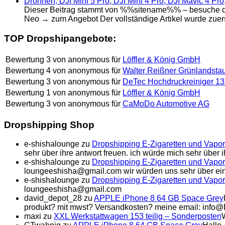
Drohnen, DJI Mini 5 Pro, DJI Mini 4 Pro, DJI Mavic 4 Pro,
Dieser Beitrag stammt von %%sitename%% – besuche das O
Neo → zum Angebot Der vollständige Artikel wurde zuer
TOP Dropshipangebote:
Bewertung
3
von
anonymous
für
Löffler & König GmbH
Bewertung
4
von
anonymous
für
Walter Reißner Grünlandsta
Bewertung
3
von
anonymous
für
DeTec Hochdruckreiniger 13
Bewertung
1
von
anonymous
für
Löffler & König GmbH
Bewertung
3
von
anonymous
für
CaMoDo Automotive AG
Dropshipping Shop
e-shishalounge
zu
Dropshipping E-Zigaretten und Vapor
sehr über ihre antwort freuen. ich würde mich sehr über
e-shishalounge
zu
Dropshipping E-Zigaretten und Vapor
loungeeshisha@gmail.com wir würden uns sehr über ein
e-shishalounge
zu
Dropshipping E-Zigaretten und Vapor
loungeeshisha@gmail.com
david_depot_28
zu
APPLE iPhone 8 64 GB Space Grey
produkt? mit mwst? Versandkosten? meine email: info
maxi
zu
XXL Werkstattwagen 153 teilig – Sonderposten