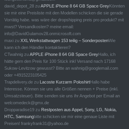
david_depot_28
zu
APPLE iPhone 8 64 GB Space Grey
Könnten
sie mir eine Preisliste mit den Modellen schicken die sie gerade
Vorrätig habe. was wäre der dropshipping preis pro produkt? mit
mwst? Versandkosten? meine email:
info@DavidGulamov28.onmicrosoft.com
maxi
zu
XXL Werkstattwagen 153 teilig – Sonderposten
Wie
kann ich den Händler kontaktieren?
CTwahnig
zu
APPLE iPhone 8 64 GB Space Grey
Hallo, ich
hätte gern den Preis für 100 Stück inkl Versand nach 17168
Sukow-Levitzow gewusst? Bitte an wahnig@googlemail.com
oder +4915223105425
Trapdelivery.de
zu
Lacoste Kurzarm Poloshirt
Hallo habe
Interesse. Können sie uns alle Größen nennen + Preise (inkl.
Umsatzsteuer). Bitte senden sie uns ihr Angebot per Email an
welcomedeck@gmx.de
Dropparadise19
zu
Restposten aus Appel, Sony, LG, Nokia,
HTC, Samsung
bitte schicken sie mir eine genaue Liste mit
Preisen! frankyfrank31@yahoo.de