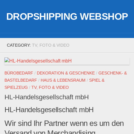
Skip
to
DROPSHIPPING WEBSHOP
content
CATEGORY:
TV, FOTO & VIDEO
BÜROBEDARF
/
DEKORATION & GESCHENKE
/
GESCHENK- &
BASTELBEDARF
/
HAUS & LEBENSRAUM
/
SPIEL &
SPIELZEUG
/
TV, FOTO & VIDEO
HL-Handelsgesellschaft mbH
HL-Handelsgesellschaft mbH
Wir sind Ihr Partner wenn es um den
Versand von Merchandising,