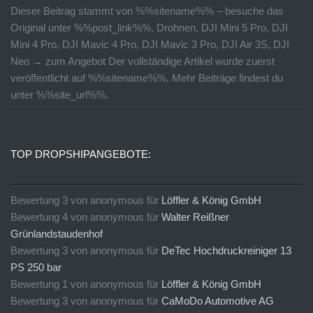
Dieser Beitrag stammt von %%sitename%% – besuche das
Original unter %%post_link%%. Drohnen, DJI Mini 5 Pro, DJI
Mini 4 Pro, DJI Mavic 4 Pro, DJI Mavic 3 Pro, DJI Air 3S, DJI
Neo → zum Angebot Der vollständige Artikel wurde zuerst
veröffentlicht auf %%sitename%%. Mehr Beiträge findest du
unter %%site_url%%.
TOP DROPSHIPANGEBOTE:
Bewertung
3
von
anonymous
für
Löffler & König GmbH
Bewertung
4
von
anonymous
für
Walter Reißner
Grünlandstaudenhof
Bewertung
3
von
anonymous
für
DeTec Hochdruckreiniger 13
PS 250 bar
Bewertung
1
von
anonymous
für
Löffler & König GmbH
Bewertung
3
von
anonymous
für
CaMoDo Automotive AG