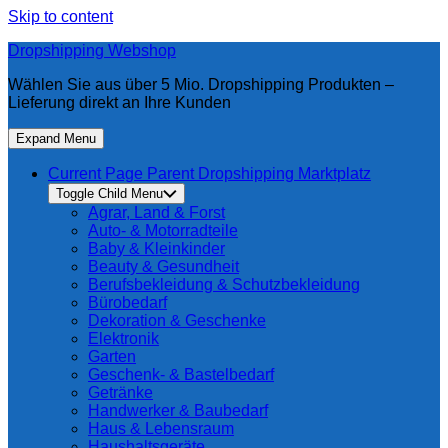
Skip to content
Dropshipping Webshop
Wählen Sie aus über 5 Mio. Dropshipping Produkten –
Lieferung direkt an Ihre Kunden
Expand Menu
Current Page Parent
Dropshipping Marktplatz
Toggle Child Menu
Agrar, Land & Forst
Auto- & Motorradteile
Baby & Kleinkinder
Beauty & Gesundheit
Berufsbekleidung & Schutzbekleidung
Bürobedarf
Dekoration & Geschenke
Elektronik
Garten
Geschenk- & Bastelbedarf
Getränke
Handwerker & Baubedarf
Haus & Lebensraum
Haushaltsgeräte