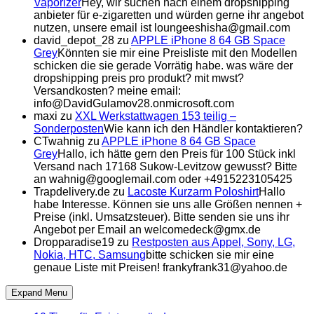
Vaporizer
Hey, wir suchen nach einem dropshipping
anbieter für e-zigaretten und würden gerne ihr angebot
nutzen, unsere email ist loungeeshisha@gmail.com
david_depot_28
zu
APPLE iPhone 8 64 GB Space
Grey
Könnten sie mir eine Preisliste mit den Modellen
schicken die sie gerade Vorrätig habe. was wäre der
dropshipping preis pro produkt? mit mwst?
Versandkosten? meine email:
info@DavidGulamov28.onmicrosoft.com
maxi
zu
XXL Werkstattwagen 153 teilig –
Sonderposten
Wie kann ich den Händler kontaktieren?
CTwahnig
zu
APPLE iPhone 8 64 GB Space
Grey
Hallo, ich hätte gern den Preis für 100 Stück inkl
Versand nach 17168 Sukow-Levitzow gewusst? Bitte
an wahnig@googlemail.com oder +4915223105425
Trapdelivery.de
zu
Lacoste Kurzarm Poloshirt
Hallo
habe Interesse. Können sie uns alle Größen nennen +
Preise (inkl. Umsatzsteuer). Bitte senden sie uns ihr
Angebot per Email an welcomedeck@gmx.de
Dropparadise19
zu
Restposten aus Appel, Sony, LG,
Nokia, HTC, Samsung
bitte schicken sie mir eine
genaue Liste mit Preisen! frankyfrank31@yahoo.de
Expand Menu