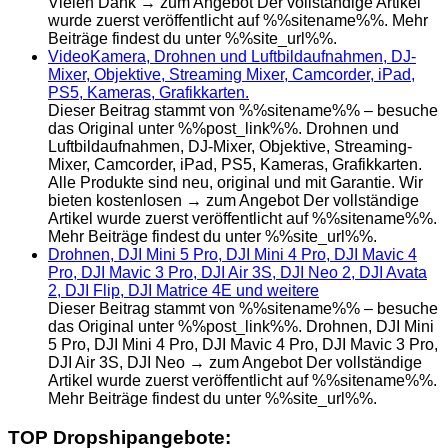
Vielen Dank → zum Angebot Der vollständige Artikel
wurde zuerst veröffentlicht auf %%sitename%%. Mehr
Beiträge findest du unter %%site_url%%.
VideoKamera, Drohnen und Luftbildaufnahmen, DJ-
Mixer, Objektive, Streaming Mixer, Camcorder, iPad,
PS5, Kameras, Grafikkarten.
Dieser Beitrag stammt von %%sitename%% – besuche
das Original unter %%post_link%%. Drohnen und
Luftbildaufnahmen, DJ-Mixer, Objektive, Streaming-
Mixer, Camcorder, iPad, PS5, Kameras, Grafikkarten.
Alle Produkte sind neu, original und mit Garantie. Wir
bieten kostenlosen → zum Angebot Der vollständige
Artikel wurde zuerst veröffentlicht auf %%sitename%%.
Mehr Beiträge findest du unter %%site_url%%.
Drohnen, DJI Mini 5 Pro, DJI Mini 4 Pro, DJI Mavic 4
Pro, DJI Mavic 3 Pro, DJI Air 3S, DJI Neo 2, DJI Avata
2, DJI Flip, DJI Matrice 4E und weitere
Dieser Beitrag stammt von %%sitename%% – besuche
das Original unter %%post_link%%. Drohnen, DJI Mini
5 Pro, DJI Mini 4 Pro, DJI Mavic 4 Pro, DJI Mavic 3 Pro,
DJI Air 3S, DJI Neo → zum Angebot Der vollständige
Artikel wurde zuerst veröffentlicht auf %%sitename%%.
Mehr Beiträge findest du unter %%site_url%%.
TOP Dropshipangebote: