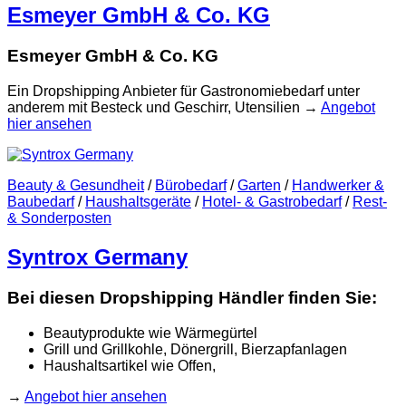
Esmeyer GmbH & Co. KG
Esmeyer GmbH & Co. KG
Ein Dropshipping Anbieter für Gastronomiebedarf unter
anderem mit Besteck und Geschirr, Utensilien →
Angebot
hier ansehen
Beauty & Gesundheit
/
Bürobedarf
/
Garten
/
Handwerker &
Baubedarf
/
Haushaltsgeräte
/
Hotel- & Gastrobedarf
/
Rest-
& Sonderposten
Syntrox Germany
Bei diesen Dropshipping Händler finden Sie:
Beautyprodukte wie Wärmegürtel
Grill und Grillkohle, Dönergrill, Bierzapfanlagen
Haushaltsartikel wie Offen,
→
Angebot hier ansehen