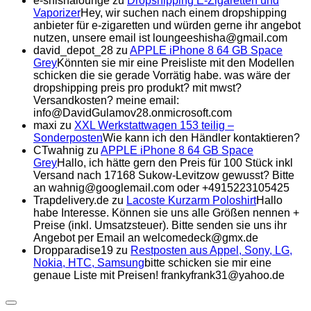
e-shishalounge
zu
Dropshipping E-Zigaretten und
Vaporizer
Hey, wir suchen nach einem dropshipping
anbieter für e-zigaretten und würden gerne ihr angebot
nutzen, unsere email ist loungeeshisha@gmail.com
david_depot_28
zu
APPLE iPhone 8 64 GB Space
Grey
Könnten sie mir eine Preisliste mit den Modellen
schicken die sie gerade Vorrätig habe. was wäre der
dropshipping preis pro produkt? mit mwst?
Versandkosten? meine email:
info@DavidGulamov28.onmicrosoft.com
maxi
zu
XXL Werkstattwagen 153 teilig –
Sonderposten
Wie kann ich den Händler kontaktieren?
CTwahnig
zu
APPLE iPhone 8 64 GB Space
Grey
Hallo, ich hätte gern den Preis für 100 Stück inkl
Versand nach 17168 Sukow-Levitzow gewusst? Bitte
an wahnig@googlemail.com oder +4915223105425
Trapdelivery.de
zu
Lacoste Kurzarm Poloshirt
Hallo
habe Interesse. Können sie uns alle Größen nennen +
Preise (inkl. Umsatzsteuer). Bitte senden sie uns ihr
Angebot per Email an welcomedeck@gmx.de
Dropparadise19
zu
Restposten aus Appel, Sony, LG,
Nokia, HTC, Samsung
bitte schicken sie mir eine
genaue Liste mit Preisen! frankyfrank31@yahoo.de
Expand