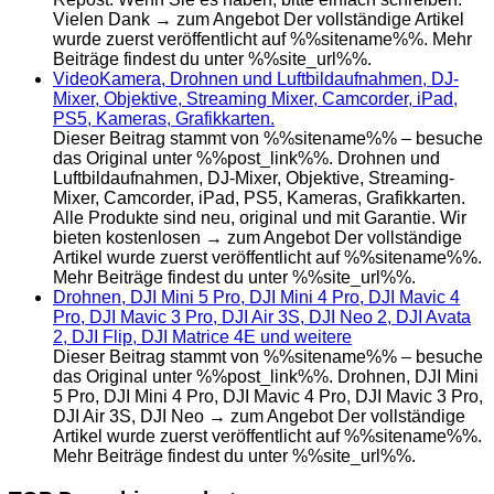
Vielen Dank → zum Angebot Der vollständige Artikel
wurde zuerst veröffentlicht auf %%sitename%%. Mehr
Beiträge findest du unter %%site_url%%.
VideoKamera, Drohnen und Luftbildaufnahmen, DJ-
Mixer, Objektive, Streaming Mixer, Camcorder, iPad,
PS5, Kameras, Grafikkarten.
Dieser Beitrag stammt von %%sitename%% – besuche
das Original unter %%post_link%%. Drohnen und
Luftbildaufnahmen, DJ-Mixer, Objektive, Streaming-
Mixer, Camcorder, iPad, PS5, Kameras, Grafikkarten.
Alle Produkte sind neu, original und mit Garantie. Wir
bieten kostenlosen → zum Angebot Der vollständige
Artikel wurde zuerst veröffentlicht auf %%sitename%%.
Mehr Beiträge findest du unter %%site_url%%.
Drohnen, DJI Mini 5 Pro, DJI Mini 4 Pro, DJI Mavic 4
Pro, DJI Mavic 3 Pro, DJI Air 3S, DJI Neo 2, DJI Avata
2, DJI Flip, DJI Matrice 4E und weitere
Dieser Beitrag stammt von %%sitename%% – besuche
das Original unter %%post_link%%. Drohnen, DJI Mini
5 Pro, DJI Mini 4 Pro, DJI Mavic 4 Pro, DJI Mavic 3 Pro,
DJI Air 3S, DJI Neo → zum Angebot Der vollständige
Artikel wurde zuerst veröffentlicht auf %%sitename%%.
Mehr Beiträge findest du unter %%site_url%%.