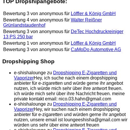
TOP Dropshipangebote:
Bewertung
3
von
anonymous
für
Löffler & König GmbH
Bewertung
4
von
anonymous
für
Walter Reißner
Grünlandstaudenhof
Bewertung
3
von
anonymous
für
DeTec Hochdruckreiniger
13 PS 250 bar
Bewertung
1
von
anonymous
für
Löffler & König GmbH
Bewertung
3
von
anonymous
für
CaMoDo Automotive AG
Dropshipping Shop
e-shishalounge
zu
Dropshipping E-Zigaretten und
Vaporizer
Hey, ich suche nach einem dropshipping
anbieter für e-zigaretten und würde gerne ihr angebot
nutzen, ich würde mich sehr über ihre antwort freuen.
ich würde mich sehr über ihre Nachricht freuen. meine
private kontakt email: nico.03.hahn@gmail.com
e-shishalounge
zu
Dropshipping E-Zigaretten und
Vaporizer
Hey, wir suchen nach einem dropshipping
anbieter für e-zigaretten und würden gerne ihr angebot
nutzen, unsere email ist loungeeshisha@gmail.com wir
würden uns sehr über eine antwort freuen