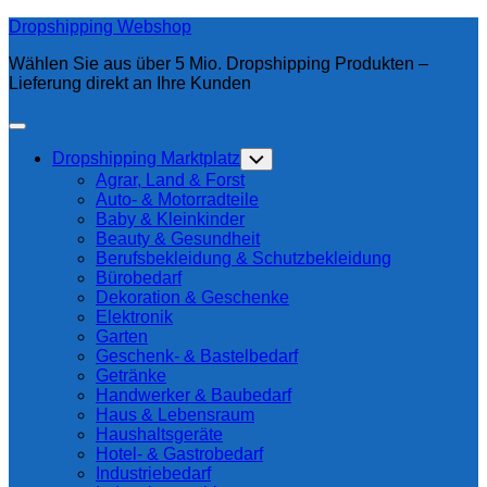
Skip
Dropshipping Webshop
to
Wählen Sie aus über 5 Mio. Dropshipping Produkten –
content
Lieferung direkt an Ihre Kunden
Expand
Menu
Current
Dropshipping Marktplatz
Toggle
Page
Child
Agrar, Land & Forst
Menu
Parent
Auto- & Motorradteile
Baby & Kleinkinder
Beauty & Gesundheit
Berufsbekleidung & Schutzbekleidung
Bürobedarf
Dekoration & Geschenke
Elektronik
Garten
Geschenk- & Bastelbedarf
Getränke
Handwerker & Baubedarf
Haus & Lebensraum
Current
Haushaltsgeräte
Page:
Hotel- & Gastrobedarf
Industriebedarf