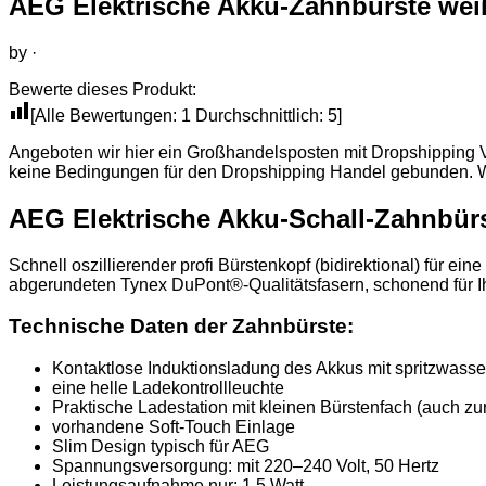
AEG Elektrische Akku-Zahnbürste wei
by
·
Bewerte dieses Produkt:
[Alle Bewertungen:
1
Durchschnittlich:
5
]
Angeboten wir hier ein Großhandelsposten mit Dropshipping Ve
keine Bedingungen für den Dropshipping Handel gebunden. Wi
AEG Elektrische Akku-Schall-Zahnbürs
Schnell oszillierender profi Bürstenkopf (bidirektional) für
abgerundeten Tynex DuPont®-Qualitäts­fasern, schonend für I
Technische Daten der Zahnbürste:
Kontaktlose Induktionsladung des Akkus mit spritzwasse
eine helle Ladekontrollleuchte
Praktische Ladestation mit kleinen Bürstenfach (auch zu
vorhandene Soft-Touch Einlage
Slim Design typisch für AEG
Spannungsversorgung: mit 220–240 Volt, 50 Hertz
Leistungsaufnahme nur: 1,5 Watt