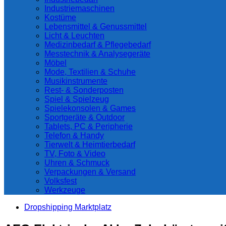
Industriemaschinen
Kostüme
Lebensmittel & Genussmittel
Licht & Leuchten
Medizinbedarf & Pflegebedarf
Messtechnik & Analysegeräte
Möbel
Mode, Textilien & Schuhe
Musikinstrumente
Rest- & Sonderposten
Spiel & Spielzeug
Spielekonsolen & Games
Sportgeräte & Outdoor
Tablets, PC & Peripherie
Telefon & Handy
Tierwelt & Heimtierbedarf
TV, Foto & Video
Uhren & Schmuck
Verpackungen & Versand
Volksfest
Werkzeuge
Dropshipping Marktplatz