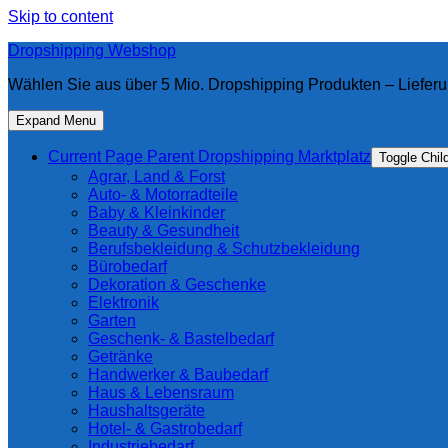
Skip to content
Dropshipping Webshop
Wählen Sie aus über 5 Mio. Dropshipping Produkten – Lieferu
Expand Menu
Current Page Parent
Dropshipping Marktplatz
Toggle Chi
Agrar, Land & Forst
Auto- & Motorradteile
Baby & Kleinkinder
Beauty & Gesundheit
Berufsbekleidung & Schutzbekleidung
Bürobedarf
Dekoration & Geschenke
Elektronik
Garten
Geschenk- & Bastelbedarf
Getränke
Handwerker & Baubedarf
Haus & Lebensraum
Haushaltsgeräte
Hotel- & Gastrobedarf
Industriebedarf