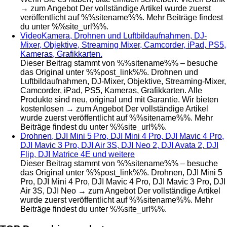
→ zum Angebot Der vollständige Artikel wurde zuerst
veröffentlicht auf %%sitename%%. Mehr Beiträge findest
du unter %%site_url%%.
VideoKamera, Drohnen und Luftbildaufnahmen, DJ-
Mixer, Objektive, Streaming Mixer, Camcorder, iPad, PS5,
Kameras, Grafikkarten.
Dieser Beitrag stammt von %%sitename%% – besuche
das Original unter %%post_link%%. Drohnen und
Luftbildaufnahmen, DJ-Mixer, Objektive, Streaming-Mixer,
Camcorder, iPad, PS5, Kameras, Grafikkarten. Alle
Produkte sind neu, original und mit Garantie. Wir bieten
kostenlosen → zum Angebot Der vollständige Artikel
wurde zuerst veröffentlicht auf %%sitename%%. Mehr
Beiträge findest du unter %%site_url%%.
Drohnen, DJI Mini 5 Pro, DJI Mini 4 Pro, DJI Mavic 4 Pro,
DJI Mavic 3 Pro, DJI Air 3S, DJI Neo 2, DJI Avata 2, DJI
Flip, DJI Matrice 4E und weitere
Dieser Beitrag stammt von %%sitename%% – besuche
das Original unter %%post_link%%. Drohnen, DJI Mini 5
Pro, DJI Mini 4 Pro, DJI Mavic 4 Pro, DJI Mavic 3 Pro, DJI
Air 3S, DJI Neo → zum Angebot Der vollständige Artikel
wurde zuerst veröffentlicht auf %%sitename%%. Mehr
Beiträge findest du unter %%site_url%%.