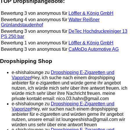
TOP Dropshipangebote:
Bewertung
3
von
anonymous
für
Löffler & König GmbH
Bewertung
4
von
anonymous
für
Walter Reißner
Grünlandstaudenhof
Bewertung
3
von
anonymous
für
DeTec Hochdruckreiniger 13
PS 250 bar
Bewertung
1
von
anonymous
für
Löffler & König GmbH
Bewertung
3
von
anonymous
für
CaMoDo Automotive AG
Dropshipping Shop
e-shishalounge
zu
Dropshipping E-Zigaretten und
Vaporizer
Hey, ich suche nach einem dropshipping
anbieter für e-zigaretten und würde gerne ihr angebot
nutzen, ich würde mich sehr über ihre antwort freuen. ich
würde mich sehr über ihre Nachricht freuen. meine
private kontakt email: nico.03.hahn@gmail.com
e-shishalounge
zu
Dropshipping E-Zigaretten und
Vaporizer
Hey, wir suchen nach einem dropshipping
anbieter für e-zigaretten und würden gerne ihr angebot
nutzen, unsere email ist loungeeshisha@gmail.com wir
würden uns sehr über eine antwort freuen
e-shishalounge
zu
Dropshipping E-Zigaretten und