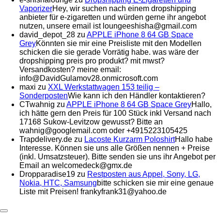
Vaporizer
Hey, wir suchen nach einem dropshipping
anbieter für e-zigaretten und würden gerne ihr angebot
nutzen, unsere email ist loungeeshisha@gmail.com
david_depot_28
zu
APPLE iPhone 8 64 GB Space
Grey
Könnten sie mir eine Preisliste mit den Modellen
schicken die sie gerade Vorrätig habe. was wäre der
dropshipping preis pro produkt? mit mwst?
Versandkosten? meine email:
info@DavidGulamov28.onmicrosoft.com
maxi
zu
XXL Werkstattwagen 153 teilig –
Sonderposten
Wie kann ich den Händler kontaktieren?
CTwahnig
zu
APPLE iPhone 8 64 GB Space Grey
Hallo,
ich hätte gern den Preis für 100 Stück inkl Versand nach
17168 Sukow-Levitzow gewusst? Bitte an
wahnig@googlemail.com oder +4915223105425
Trapdelivery.de
zu
Lacoste Kurzarm Poloshirt
Hallo habe
Interesse. Können sie uns alle Größen nennen + Preise
(inkl. Umsatzsteuer). Bitte senden sie uns ihr Angebot per
Email an welcomedeck@gmx.de
Dropparadise19
zu
Restposten aus Appel, Sony, LG,
Nokia, HTC, Samsung
bitte schicken sie mir eine genaue
Liste mit Preisen! frankyfrank31@yahoo.de
Expand