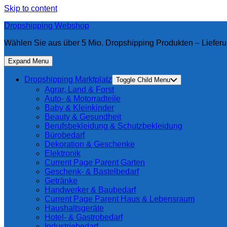
Skip to content
Dropshipping Webshop
Wählen Sie aus über 5 Mio. Dropshipping Produkten – Lieferu
Expand Menu
Dropshipping Marktplatz
Toggle Child Menu
Agrar, Land & Forst
Auto- & Motorradteile
Baby & Kleinkinder
Beauty & Gesundheit
Berufsbekleidung & Schutzbekleidung
Bürobedarf
Dekoration & Geschenke
Elektronik
Current Page Parent
Garten
Geschenk- & Bastelbedarf
Getränke
Handwerker & Baubedarf
Current Page Parent
Haus & Lebensraum
Haushaltsgeräte
Hotel- & Gastrobedarf
Industriebedarf