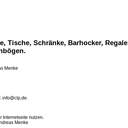
e, Tische, Schränke, Barhocker, Regale
nbögen.
eas Menke
d
: info@clp.de.
 Internetseite nutzen.
 Andreas Menke