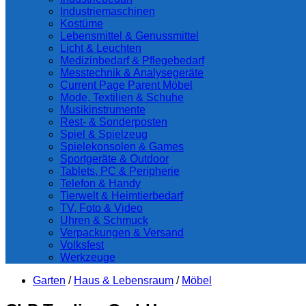
Industriemaschinen
Kostüme
Lebensmittel & Genussmittel
Licht & Leuchten
Medizinbedarf & Pflegebedarf
Messtechnik & Analysegeräte
Current Page Parent
Möbel
Mode, Textilien & Schuhe
Musikinstrumente
Rest- & Sonderposten
Spiel & Spielzeug
Spielekonsolen & Games
Sportgeräte & Outdoor
Tablets, PC & Peripherie
Telefon & Handy
Tierwelt & Heimtierbedarf
TV, Foto & Video
Uhren & Schmuck
Verpackungen & Versand
Volksfest
Werkzeuge
Garten
/
Haus & Lebensraum
/
Möbel