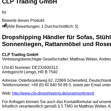
CLP Trading GmbH
by
·
Bewerte dieses Produkt:
[Alle Bewertungen:
1
Durchschnittlich:
5
]
Dropshipping Händler für Sofas, Stühl
Sonnenliegen, Rattanmöbel und Rose
CLP Trading GmbH
Vertretungsberechtigte Gesellschafter: Matthias Weber, Andr
USt-ID Nummer: DE232600313
Amtsgericht Lemgo, HR B 7540
Adresse: Osterbrooksweg 62, 22869 Schenefeld, Deutschlan
Telefonnummer: +49 (0) 40 840 50 89 0, sowie per Email unter
Web:
http://www.clp-dropshipping.de/unsersortiment/
Für Anfragen können Sie auch das Kontaktformular auf unserer
Inhaltlich verantwortlich gemäß § 5 TMG ist Matthias Weber,