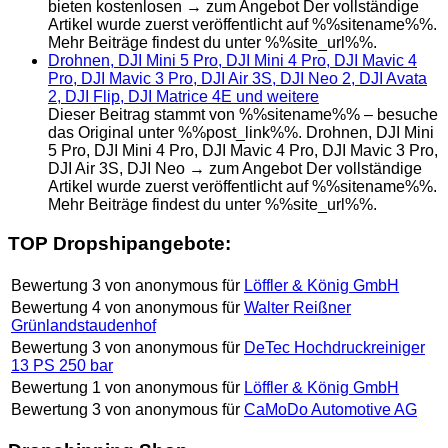
bieten kostenlosen → zum Angebot Der vollständige
Artikel wurde zuerst veröffentlicht auf %%sitename%%.
Mehr Beiträge findest du unter %%site_url%%.
Drohnen, DJI Mini 5 Pro, DJI Mini 4 Pro, DJI Mavic 4
Pro, DJI Mavic 3 Pro, DJI Air 3S, DJI Neo 2, DJI Avata
2, DJI Flip, DJI Matrice 4E und weitere
Dieser Beitrag stammt von %%sitename%% – besuche
das Original unter %%post_link%%. Drohnen, DJI Mini
5 Pro, DJI Mini 4 Pro, DJI Mavic 4 Pro, DJI Mavic 3 Pro,
DJI Air 3S, DJI Neo → zum Angebot Der vollständige
Artikel wurde zuerst veröffentlicht auf %%sitename%%.
Mehr Beiträge findest du unter %%site_url%%.
TOP Dropshipangebote:
Bewertung
3
von
anonymous
für
Löffler & König GmbH
Bewertung
4
von
anonymous
für
Walter Reißner
Grünlandstaudenhof
Bewertung
3
von
anonymous
für
DeTec Hochdruckreiniger
13 PS 250 bar
Bewertung
1
von
anonymous
für
Löffler & König GmbH
Bewertung
3
von
anonymous
für
CaMoDo Automotive AG