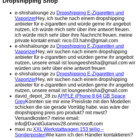
Dropshipping Shop
e-shishalounge
zu
Dropshipping E-Zigaretten und
Vaporizer
Hey, ich suche nach einem dropshipping
anbieter für e-zigaretten und würde gerne ihr angebot
nutzen, ich würde mich sehr über ihre antwort freuen.
ich würde mich sehr über ihre Nachricht freuen. meine
private kontakt email: nico.03.hahn@gmail.com
e-shishalounge
zu
Dropshipping E-Zigaretten und
Vaporizer
Hey, wir suchen nach einem dropshipping
anbieter für e-zigaretten und würden gerne ihr angebot
nutzen, unsere email ist loungeeshisha@gmail.com wir
würden uns sehr über eine antwort freuen
e-shishalounge
zu
Dropshipping E-Zigaretten und
Vaporizer
Hey, wir suchen nach einem dropshipping
anbieter für e-zigaretten und würden gerne ihr angebot
nutzen, unsere email ist loungeeshisha@gmail.com
david_depot_28
zu
APPLE iPhone 8 64 GB Space
Grey
Könnten sie mir eine Preisliste mit den Modellen
schicken die sie gerade Vorrätig habe. was wäre der
dropshipping preis pro produkt? mit mwst?
Versandkosten? meine email:
info@DavidGulamov28.onmicrosoft.com
maxi
zu
XXL Werkstattwagen 153 teilig –
Sonderposten
Wie kann ich den Händler kontaktieren?