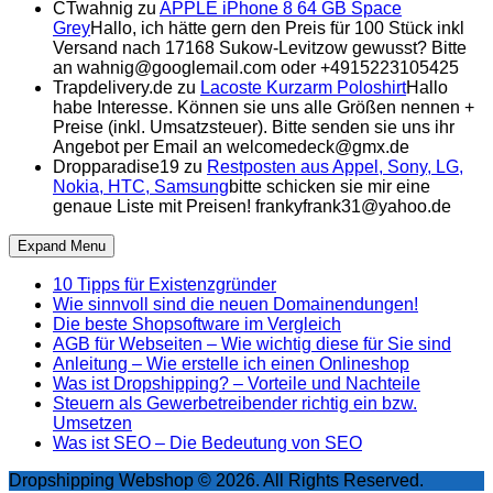
CTwahnig
zu
APPLE iPhone 8 64 GB Space
Grey
Hallo, ich hätte gern den Preis für 100 Stück inkl
Versand nach 17168 Sukow-Levitzow gewusst? Bitte
an wahnig@googlemail.com oder +4915223105425
Trapdelivery.de
zu
Lacoste Kurzarm Poloshirt
Hallo
habe Interesse. Können sie uns alle Größen nennen +
Preise (inkl. Umsatzsteuer). Bitte senden sie uns ihr
Angebot per Email an welcomedeck@gmx.de
Dropparadise19
zu
Restposten aus Appel, Sony, LG,
Nokia, HTC, Samsung
bitte schicken sie mir eine
genaue Liste mit Preisen! frankyfrank31@yahoo.de
Expand Menu
10 Tipps für Existenzgründer
Wie sinnvoll sind die neuen Domainendungen!
Die beste Shopsoftware im Vergleich
AGB für Webseiten – Wie wichtig diese für Sie sind
Anleitung – Wie erstelle ich einen Onlineshop
Was ist Dropshipping? – Vorteile und Nachteile
Steuern als Gewerbetreibender richtig ein bzw.
Umsetzen
Was ist SEO – Die Bedeutung von SEO
Dropshipping Webshop © 2026. All Rights Reserved.