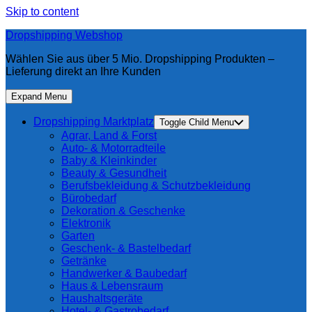
Skip to content
Dropshipping Webshop
Wählen Sie aus über 5 Mio. Dropshipping Produkten –
Lieferung direkt an Ihre Kunden
Expand Menu
Dropshipping Marktplatz
Toggle Child Menu
Agrar, Land & Forst
Auto- & Motorradteile
Baby & Kleinkinder
Beauty & Gesundheit
Berufsbekleidung & Schutzbekleidung
Bürobedarf
Dekoration & Geschenke
Elektronik
Garten
Geschenk- & Bastelbedarf
Getränke
Handwerker & Baubedarf
Haus & Lebensraum
Haushaltsgeräte
Hotel- & Gastrobedarf